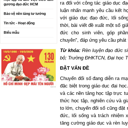
ra đối với công tác giáo dục đ
gương đạo đức HCM
luận nhấn mạnh yêu cầu kết hợ
Bảo vệ nền tảng tư tưởng
với giáo dục đạo đức, lối sốn
Tin tức - Hoạt động
thời, bài viết đề xuất một số g
đức cho sinh viên, góp phầ
Biểu mẫu
chuyên”, đáp ứng yêu cầu phát 
Từ khóa:
Rèn luyện đạo đức sin
bộ; Trường ĐHKTCN, Đại học 
ĐẶT VẤN ĐỀ
Chuyển đổi số đang diễn ra mạ
đặc biệt trong giáo dục đại học
và các nền tảng học tập trực 
thức học tập, nghiên cứu và gi
to lớn, chuyển đổi số cũng đặt 
đức, lối sống và trách nhiệm x
tăng cường giáo dục và rèn lu