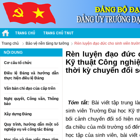
TRANG CHỦ
TRANG CHỦ TNUT
Trang chủ
Bảo vệ nền tảng tư tưởng
Rèn luyện đạo đức cho sinh viên trườn
Rèn luyện đạo đức 
NỘI DUNG
Kỹ thuật Công nghiệ
Cơ cấu tổ chức
thời kỳ chuyển đổi 
Điều lệ Đảng và hướng dẫn
thực hiện điều lệ Đảng
Văn bản chỉ đạo của cấp trên
Nghị quyết, Công văn, Thông
Tóm tắt:
Bài viết tập trung 
báo
sinh viên Trường Đại học Kỹ t
Xây dựng Đảng
bối cảnh chuyển đổi số hiện n
Quy trình, hướng dẫn một số
đa chiều của môi trường số đến
nghiệp vụ về công tác Đảng
học tập của sinh viên, bài viế
Học tập và làm việc theo tấm