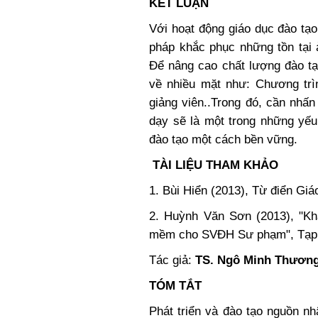
KẾT LUẬN
Với hoạt động giáo dục đào tạo 
pháp khắc phục những tồn tại 
Để nâng cao chất lượng đào tạ
về nhiều mặt như: Chương trì
giảng viên..Trong đó, cần nhấ
dạy sẽ là một trong những yếu
đào tạo một cách bền vững.
TÀI LIỆU THAM KHẢO
1. Bùi Hiển (2013), Từ điển Giá
2. Huỳnh Văn Sơn (2013), "Khả
mềm cho SVĐH Sư phạm", Tạp
Tác giả:
TS. Ngô Minh Thương
TÓM TẮT
Phát triển và đào tạo nguồn n