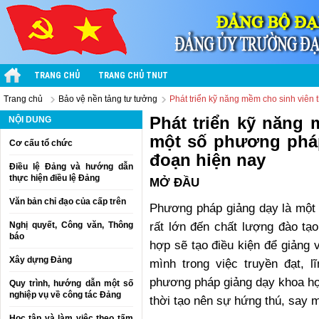
TRANG CHỦ
TRANG CHỦ TNUT
Trang chủ
Bảo vệ nền tảng tư tưởng
Phát triển kỹ năng mềm cho sinh viên 
Phát triển kỹ năng
NỘI DUNG
một số phương pháp
Cơ cấu tổ chức
đoạn hiện nay
Điều lệ Đảng và hướng dẫn
thực hiện điều lệ Đảng
MỞ ĐẦU
Văn bản chỉ đạo của cấp trên
Phương pháp giảng dạy là một 
rất lớn đến chất lượng đào tạ
Nghị quyết, Công văn, Thông
báo
hợp sẽ tạo điều kiện để giảng 
Xây dựng Đảng
mình trong việc truyền đạt, l
phương pháp giảng dạy khoa học
Quy trình, hướng dẫn một số
nghiệp vụ về công tác Đảng
thời tạo nên sự hứng thú, say 
Học tập và làm việc theo tấm